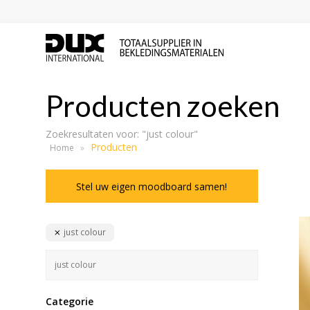
Producten zoeken
Zoekresultaten voor:
"just colour"
Producten
Home
»
Stel uw eigen moodboard samen!
just colour
Categorie