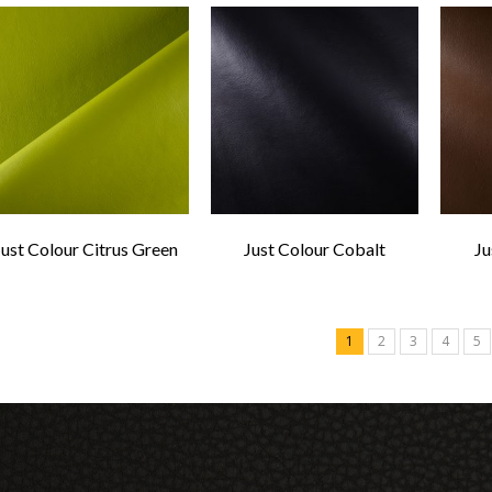
Just Colour Citrus Green
Just Colour Cobalt
Ju
1
2
3
4
5