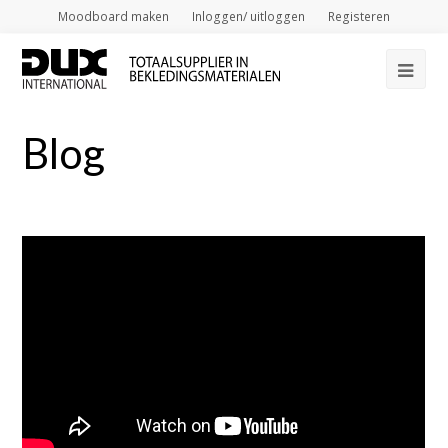
Moodboard maken
Inloggen/ uitloggen
Registeren
Op
Mob
Blog
Me