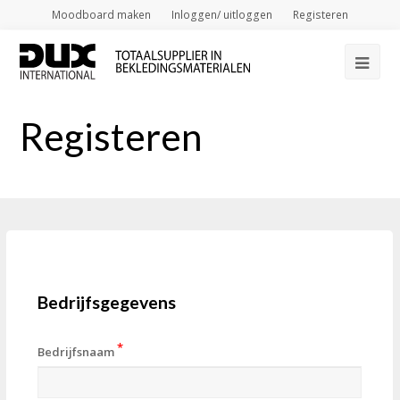
Moodboard maken
Inloggen/ uitloggen
Registeren
Op
Mob
Registeren
Me
Bedrijfsgegevens
*
Bedrijfsnaam