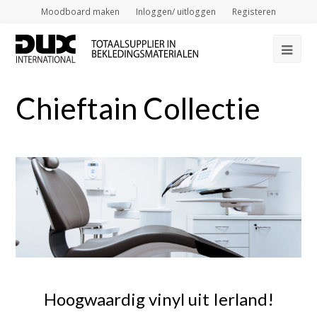
Moodboard maken
Inloggen/ uitloggen
Registeren
Op
Mob
Chieftain Collectie
Me
Hoogwaardig vinyl uit Ierland!