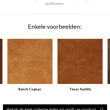
produceren.
Enkele voorbeelden:
Ranch Cognac
Texas Saddle
Bekijk de hele collectie leder en vindt uw product