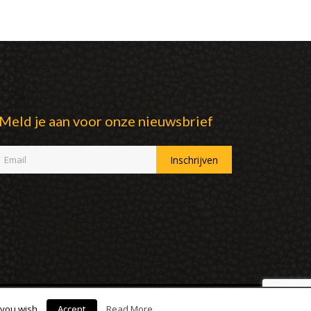
Meld je aan voor onze nieuwsbrief
 you wish.
Accept
Read More