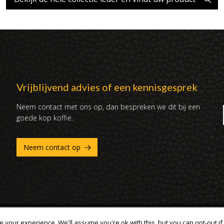
Vrijblijvend advies of een kennisgesprek
Neem contact met ons op, dan bespreken we dit bij een
goede kop koffie.
Neem contact op
ouden
 your experience. We'll assume you're ok with this, but you can opt-out if