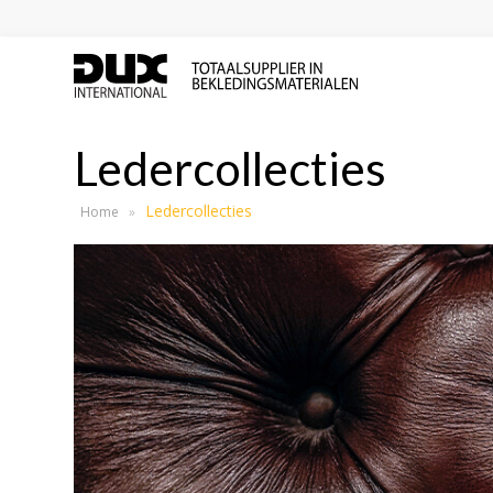
Ledercollecties
Ledercollecties
Home
»