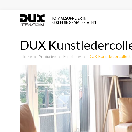
DUX Kunstledercoll
DUX Kunstledercollect
Home
»
Producten
»
Kunstleder
»