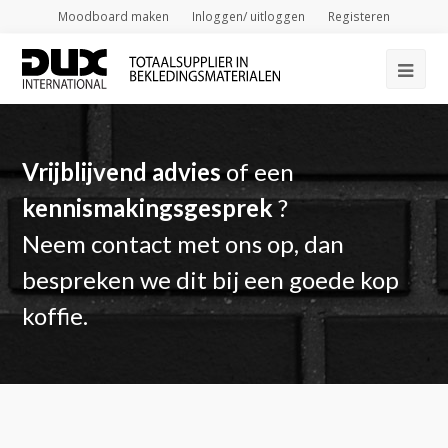
Moodboard maken
Inloggen/ uitloggen
Registeren
Op
Mob
Me
Vrijblijvend advies
of een
kennismakingsgesprek
?
Neem contact met ons op, dan
bespreken we dit bij een goede kop
koffie.