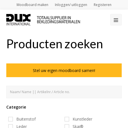
Moodboard maken
Inloggen/ uitloggen
Registeren
Op
Mob
Producten zoeken
Me
Stel uw eigen moodboard samen!
Categorie
Buitenstof
Kunstleder
Leder
Skai®