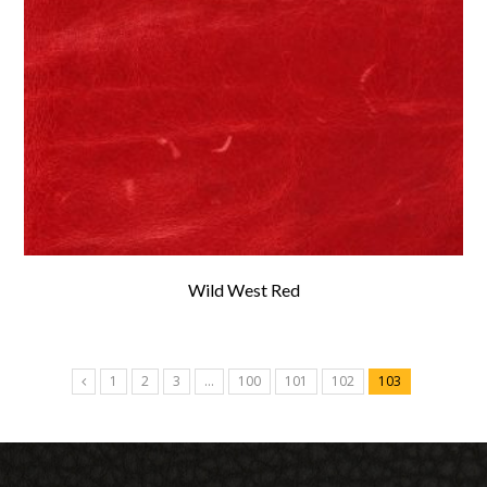
Wild West Red
1
2
3
…
100
101
102
103