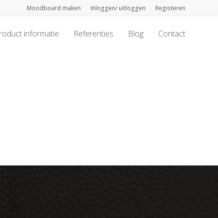
Moodboard maken
Inloggen/ uitloggen
Registeren
roduct informatie
Referenties
Blog
Contact