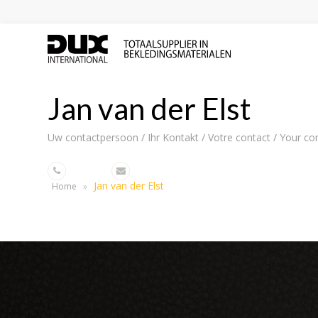
Jan van der Elst
Uw contactpersoon / Ihr Kontakt / Votre contact / Your co
Jan van der Elst
Home
»