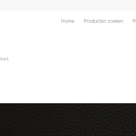
Home
Producten zoeken
P
ntact