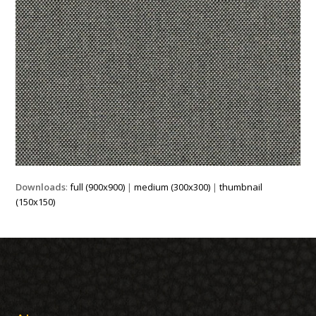
Downloads
:
full (900x900)
|
medium (300x300)
|
thumbnail
(150x150)