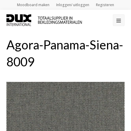
Moodboard maken
Inloggen/ uitloggen
Registeren
Op
Mob
Agora-Panama-Siena-
Me
8009