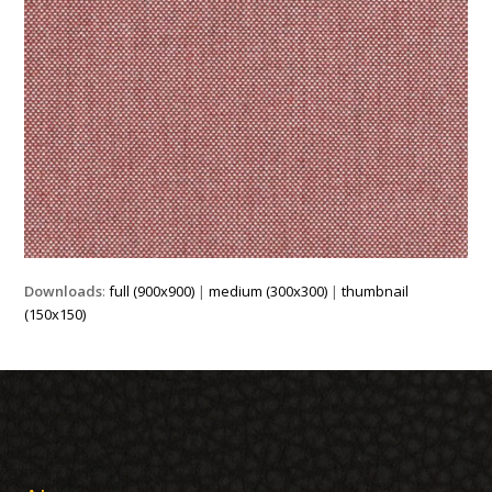
Downloads
:
full (900x900)
|
medium (300x300)
|
thumbnail
(150x150)