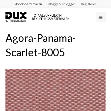
Moodboard maken
Inloggen/ uitloggen
Registeren
Op
Mob
Agora-Panama-
Me
Scarlet-8005