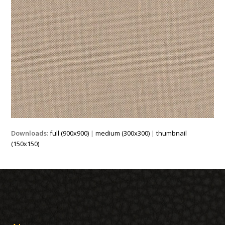
Downloads
:
full (900x900)
|
medium (300x300)
|
thumbnail
(150x150)