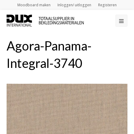
Moodboard maken
Inloggen/ uitloggen
Registeren
Op
Mob
Agora-Panama-
Me
Integral-3740