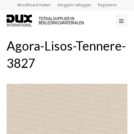
Moodboard maken
Inloggen/ uitloggen
Registeren
Op
Mob
Agora-Lisos-Tennere-
Me
3827