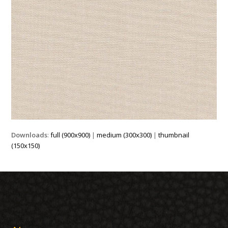
Downloads
:
full (900x900)
|
medium (300x300)
|
thumbnail
(150x150)