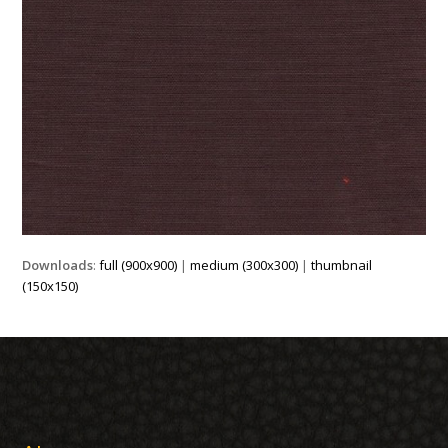
Downloads
:
full (900x900)
|
medium (300x300)
|
thumbnail
(150x150)