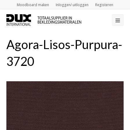
Moodboard maken
Inloggen/ uitloggen
Registeren
Op
Mob
Agora-Lisos-Purpura-
Me
3720