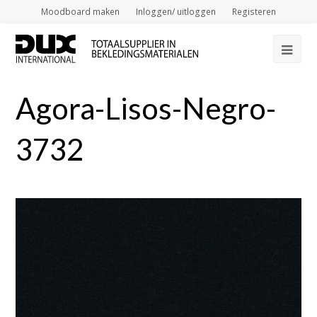
Moodboard maken
Inloggen/ uitloggen
Registeren
Op
Mob
Agora-Lisos-Negro-
Me
3732