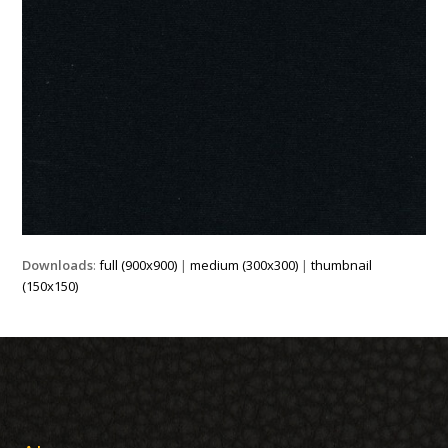
Downloads
:
full (900x900)
|
medium (300x300)
|
thumbnail
(150x150)