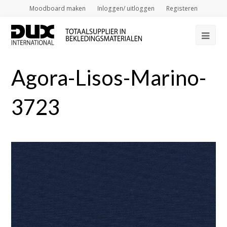
Moodboard maken
Inloggen/ uitloggen
Registeren
Op
Mob
Agora-Lisos-Marino-
Me
3723