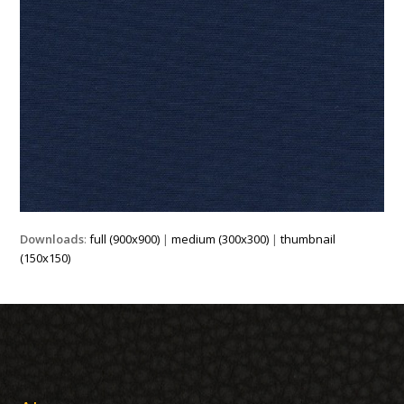
Downloads
:
full (900x900)
|
medium (300x300)
|
thumbnail
(150x150)