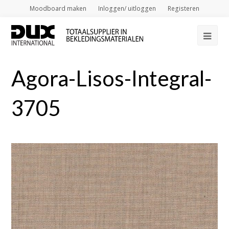
Moodboard maken
Inloggen/ uitloggen
Registeren
Op
Mob
Agora-Lisos-Integral-
Me
3705