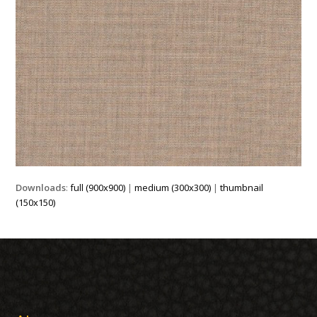
Downloads
:
full (900x900)
|
medium (300x300)
|
thumbnail
(150x150)