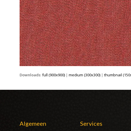
Downloads
:
full (900x900)
|
medium (300x300)
|
thumbnail (150
Algemeen
Services