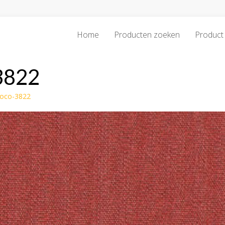
Home
Producten zoeken
Product 
3822
uoco-3822