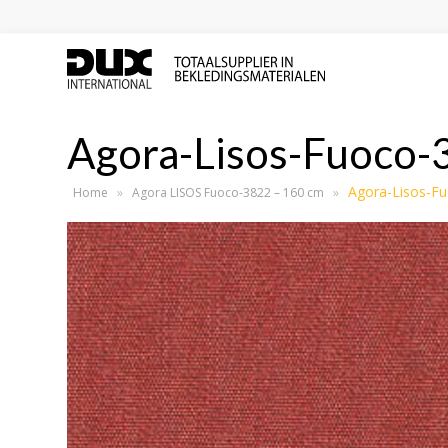
Agora-Lisos-Fuoco-
Agora-Lisos-F
Home
»
Agora LISOS Fuoco-3822 – 160 cm
»