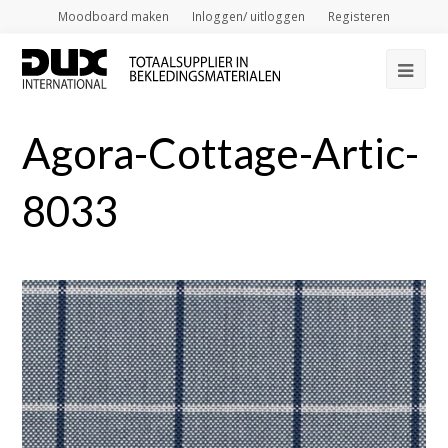
Moodboard maken
Inloggen/ uitloggen
Registeren
Op
Mob
Agora-Cottage-Artic-
Me
8033