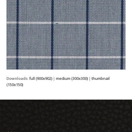
Downloads
:
full (900x902)
|
medium (300x300)
|
thumbnail
(150x150)