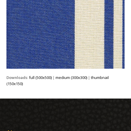
Downloads
:
full (500x500)
|
medium (300x300)
|
thumbnail
(150x150)