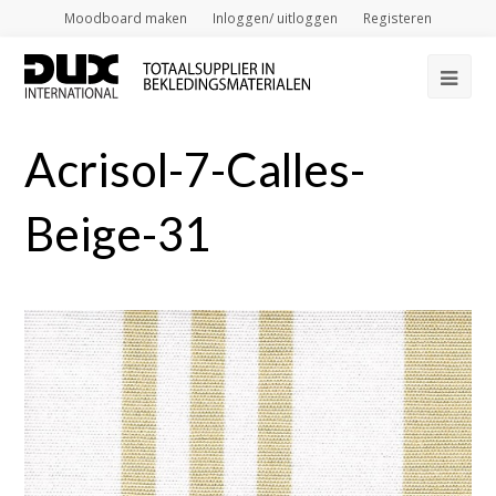
Moodboard maken
Inloggen/ uitloggen
Registeren
Op
Mob
Acrisol-7-Calles-
Me
Beige-31