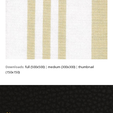
Downloads
:
full (500x500)
|
medium (300x300)
|
thumbnail
(150x150)