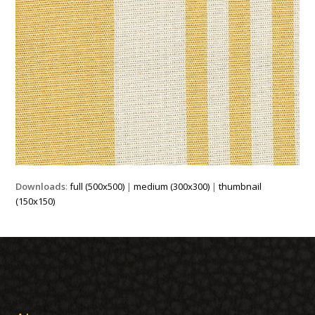
Downloads
:
full (500x500)
|
medium (300x300)
|
thumbnail
(150x150)