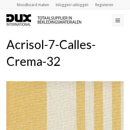
Moodboard maken
Inloggen/ uitloggen
Registeren
Op
Mob
Acrisol-7-Calles-
Me
Crema-32