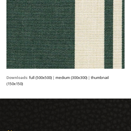
Downloads
:
full (500x500)
|
medium (300x300)
|
thumbnail
(150x150)