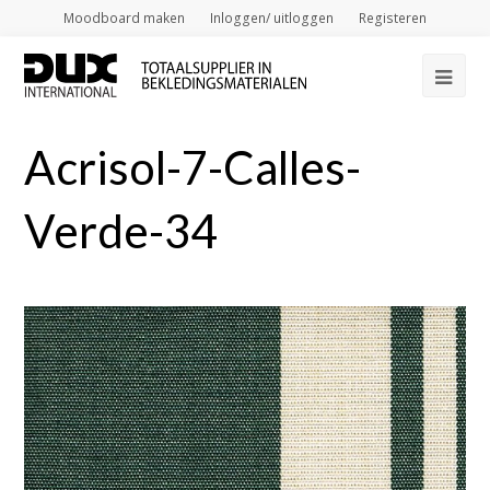
Moodboard maken
Inloggen/ uitloggen
Registeren
Op
Mob
Acrisol-7-Calles-
Me
Verde-34