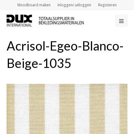
Moodboard maken
Inloggen/ uitloggen
Registeren
Op
Mob
Acrisol-Egeo-Blanco-
Me
Beige-1035