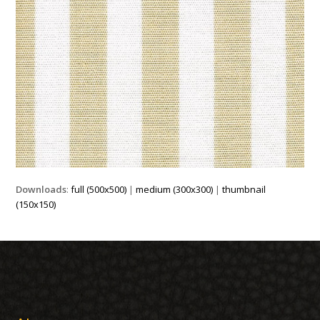
Downloads
:
full (500x500)
|
medium (300x300)
|
thumbnail
(150x150)