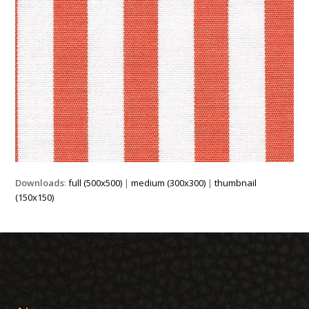
Downloads
:
full (500x500)
|
medium (300x300)
|
thumbnail
(150x150)