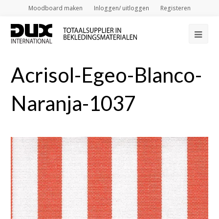
Moodboard maken
Inloggen/ uitloggen
Registeren
Op
Mob
Acrisol-Egeo-Blanco-
Me
Naranja-1037