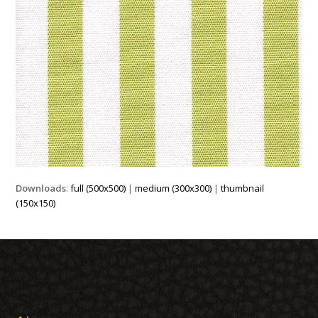
Downloads
:
full (500x500)
|
medium (300x300)
|
thumbnail
(150x150)