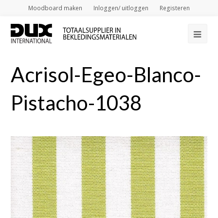
Moodboard maken
Inloggen/ uitloggen
Registeren
Op
Mob
Acrisol-Egeo-Blanco-
Me
Pistacho-1038