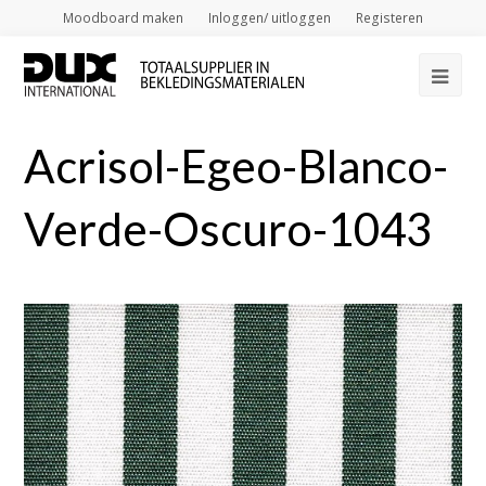
Moodboard maken
Inloggen/ uitloggen
Registeren
Op
Mob
Acrisol-Egeo-Blanco-
Me
Verde-Oscuro-1043