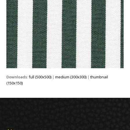
Downloads
:
full (500x500)
|
medium (300x300)
|
thumbnail
(150x150)