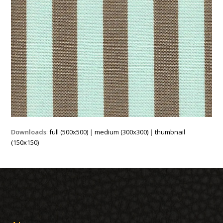
Downloads
:
full (500x500)
|
medium (300x300)
|
thumbnail
(150x150)