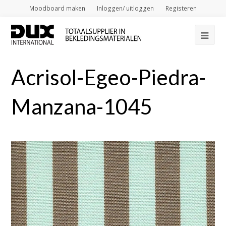
Moodboard maken
Inloggen/ uitloggen
Registeren
Op
Mob
Acrisol-Egeo-Piedra-
Me
Manzana-1045