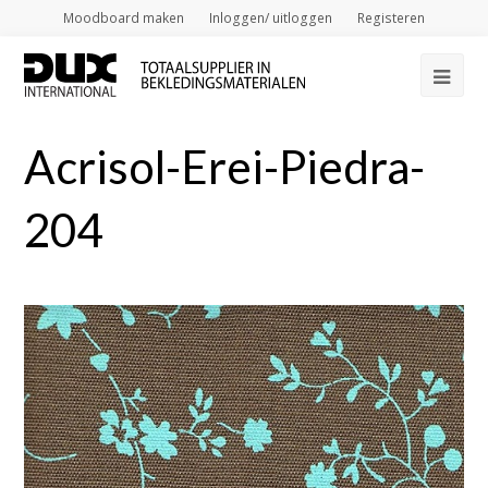
Moodboard maken
Inloggen/ uitloggen
Registeren
Op
Mob
Acrisol-Erei-Piedra-
Me
204