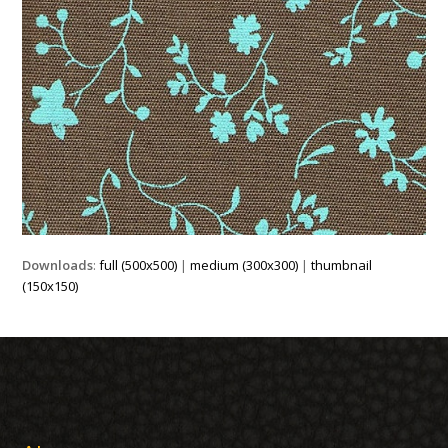
Downloads
:
full (500x500)
|
medium (300x300)
|
thumbnail
(150x150)