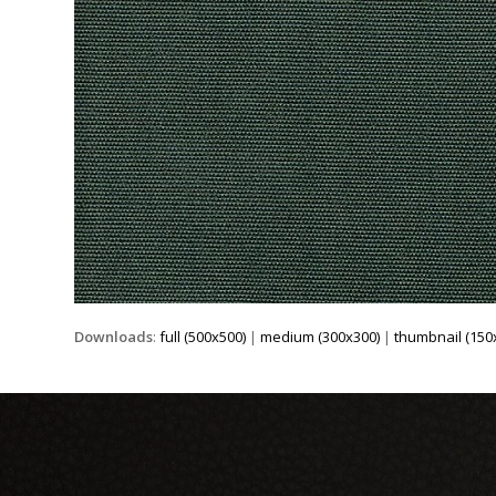
Downloads
:
full (500x500)
|
medium (300x300)
|
thumbnail (150