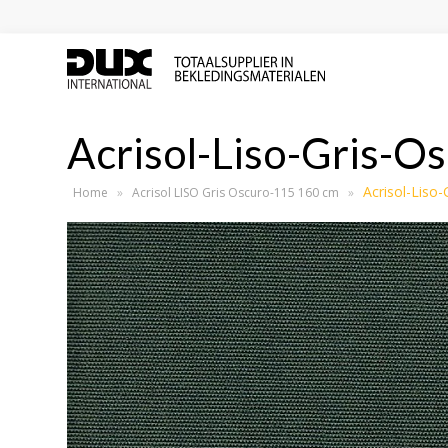
Acrisol-Liso-Gris-O
Acrisol-Liso
Home
»
Acrisol LISO Gris Oscuro-115 160 cm
»