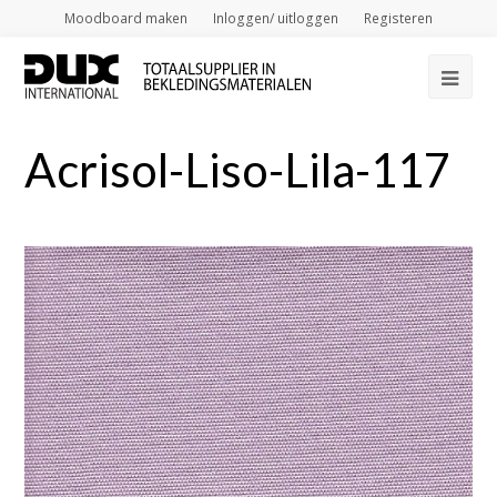
Moodboard maken
Inloggen/ uitloggen
Registeren
Op
Mob
Acrisol-Liso-Lila-117
Me