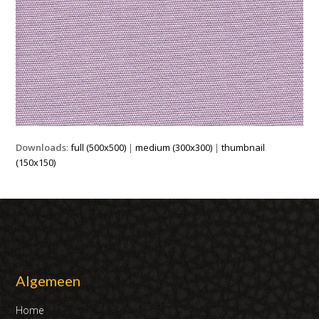
Downloads
:
full (500x500)
|
medium (300x300)
|
thumbnail
(150x150)
Algemeen
Home