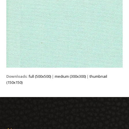
Downloads
:
full (500x500)
|
medium (300x300)
|
thumbnail
(150x150)