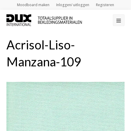
Moodboard maken
Inloggen/ uitloggen
Registeren
Op
Mob
Acrisol-Liso-
Me
Manzana-109