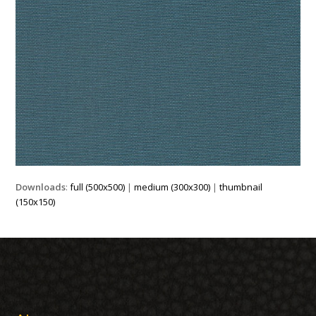
Downloads
:
full (500x500)
|
medium (300x300)
|
thumbnail
(150x150)