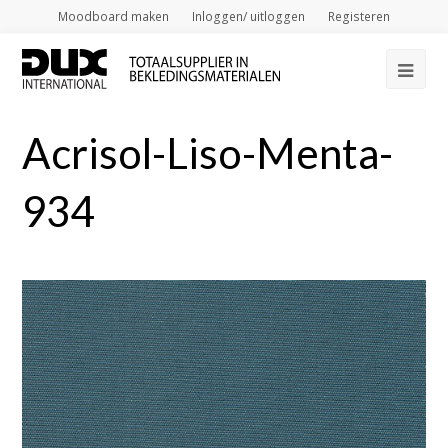
Moodboard maken
Inloggen/ uitloggen
Registeren
Op
Mob
Acrisol-Liso-Menta-
Me
934