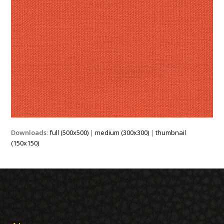
Downloads
:
full (500x500)
|
medium (300x300)
|
thumbnail
(150x150)