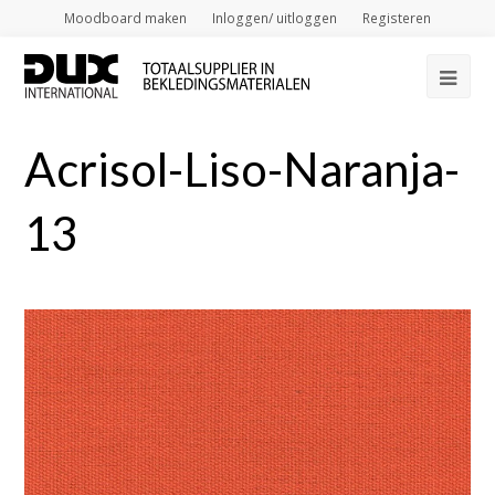
Moodboard maken
Inloggen/ uitloggen
Registeren
Op
Mob
Acrisol-Liso-Naranja-
Me
13