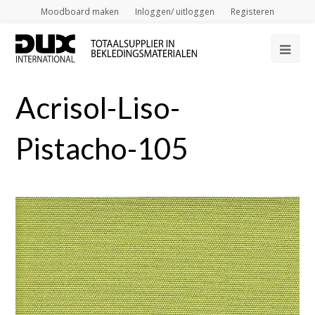
Moodboard maken
Inloggen/ uitloggen
Registeren
Op
Mob
Acrisol-Liso-
Me
Pistacho-105