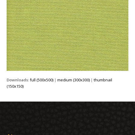
Downloads
:
full (500x500)
|
medium (300x300)
|
thumbnail
(150x150)