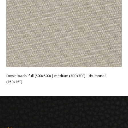
Downloads
:
full (500x500)
|
medium (300x300)
|
thumbnail
(150x150)