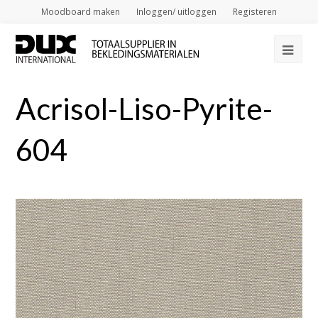
Moodboard maken
Inloggen/ uitloggen
Registeren
Op
Mob
Acrisol-Liso-Pyrite-
Me
604