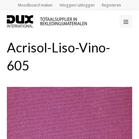
Moodboard maken
Inloggen/ uitloggen
Registeren
Op
Mob
Acrisol-Liso-Vino-
Me
605