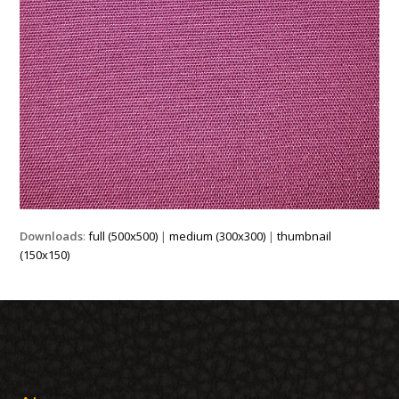
Downloads
:
full (500x500)
|
medium (300x300)
|
thumbnail
(150x150)