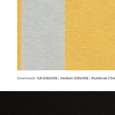
Downloads
:
full (500x500)
|
medium (300x300)
|
thumbnail (150