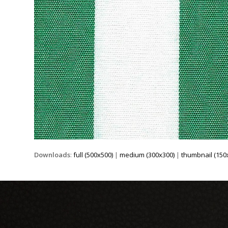
Downloads
:
full (500x500)
|
medium (300x300)
|
thumbnail (150