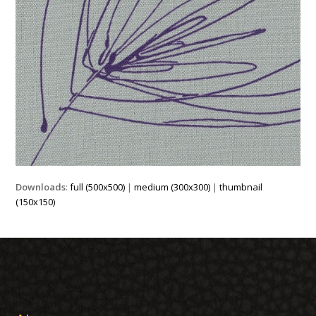
Downloads
:
full (500x500)
|
medium (300x300)
|
thumbnail
(150x150)