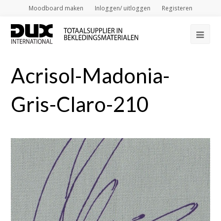
Moodboard maken
Inloggen/ uitloggen
Registeren
Op
Mob
Acrisol-Madonia-
Me
Gris-Claro-210