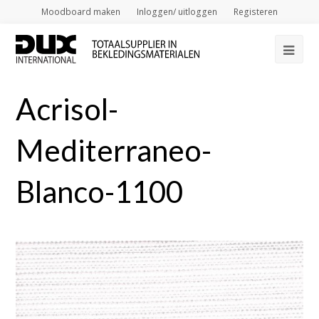
Moodboard maken
Inloggen/ uitloggen
Registeren
Op
Mob
Acrisol-
Me
Mediterraneo-
Blanco-1100