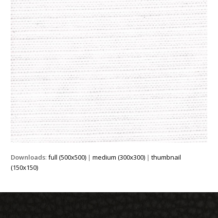
Downloads
:
full (500x500)
|
medium (300x300)
|
thumbnail
(150x150)