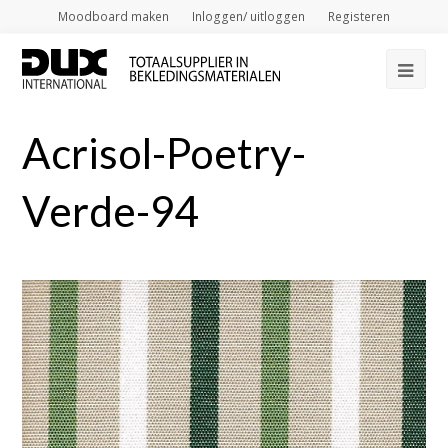
Moodboard maken
Inloggen/ uitloggen
Registeren
Op
Mob
Acrisol-Poetry-
Me
Verde-94