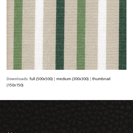
Downloads
:
full (500x500)
|
medium (300x300)
|
thumbnail
(150x150)