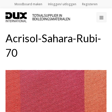
Moodboard maken
Inloggen/ uitloggen
Registeren
Op
Mob
Acrisol-Sahara-Rubi-
Me
70