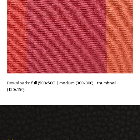
Downloads
:
full (500x500)
|
medium (300x300)
|
thumbnail
(150x150)