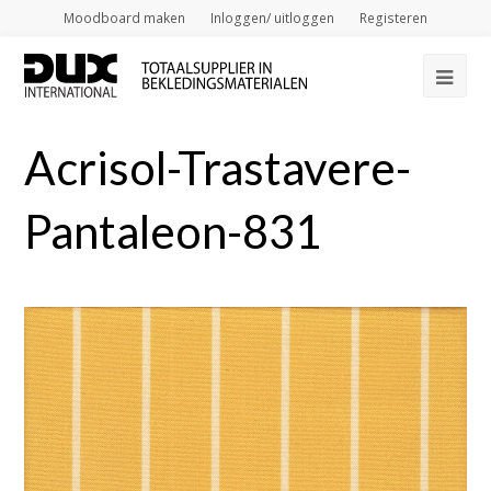
Moodboard maken
Inloggen/ uitloggen
Registeren
Op
Mob
Acrisol-Trastavere-
Me
Pantaleon-831