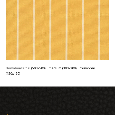
Downloads
:
full (500x500)
|
medium (300x300)
|
thumbnail
(150x150)