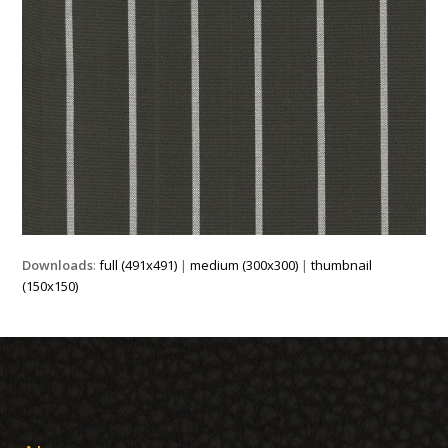
Downloads
:
full (491x491)
|
medium (300x300)
|
thumbnail
(150x150)