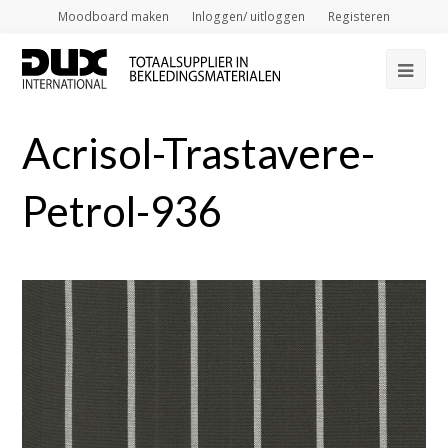
Moodboard maken
Inloggen/ uitloggen
Registeren
Op
Mob
Acrisol-Trastavere-
Me
Petrol-936