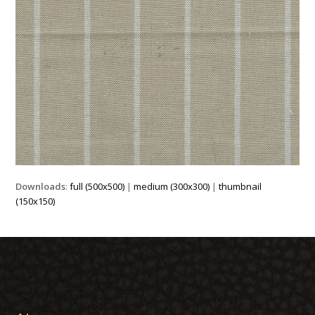
Downloads
:
full (500x500)
|
medium (300x300)
|
thumbnail
(150x150)