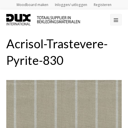
Moodboard maken
Inloggen/ uitloggen
Registeren
Op
Mob
Acrisol-Trastevere-
Me
Pyrite-830