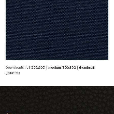
Downloads
:
full (500x500)
|
medium (300x300)
|
thumbnail
(150x150)