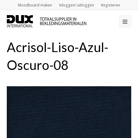
Moodboard maken
Inloggen/ uitloggen
Registeren
Op
Mob
Acrisol-Liso-Azul-
Me
Oscuro-08