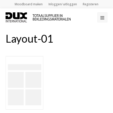
Moodboard maken
Inloggen/ uitloggen
Registeren
Op
Mob
Layout-01
Me