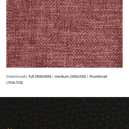
Downloads
:
full (900x900)
|
medium (300x300)
|
thumbnail
(150x150)