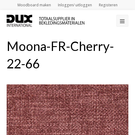
Moodboard maken
Inloggen/ uitloggen
Registeren
Op
Mob
Moona-FR-Cherry-
Me
22-66