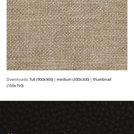
Downloads
:
full (900x900)
|
medium (300x300)
|
thumbnail
(150x150)