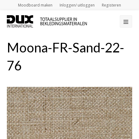
Moodboard maken
Inloggen/ uitloggen
Registeren
Op
Mob
Moona-FR-Sand-22-
Me
76